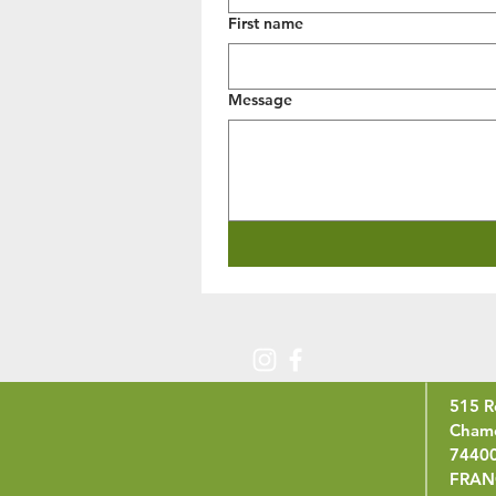
First name
Message
515 R
Chamo
7440
FRAN