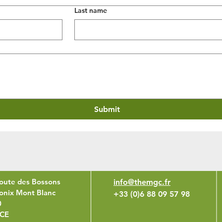
Last name
Submit
oute des Bossons
info@themgc.fr
nix Mont Blanc
+33 (0)6 88 09 57 98
0
CE