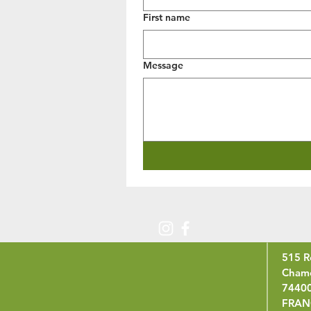
First name
Message
515 R
Chamo
7440
FRAN