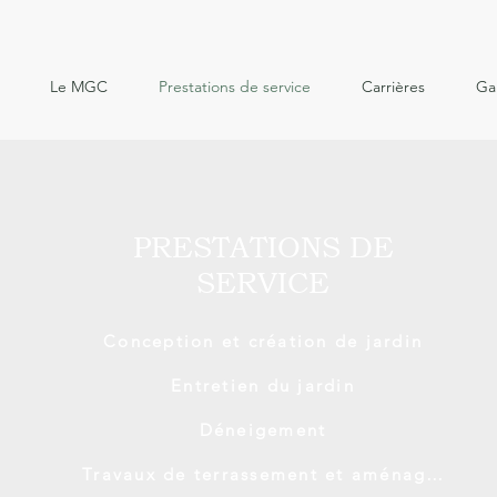
Le MGC
Prestations de service
Carrières
Ga
PRESTATIONS DE
SERVICE
Conception et création de jardin
Entretien du jardin
Déneigement
Travaux de terrassement et aménagement paysager en dur